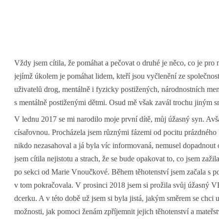
Vždy jsem cítila, že pomáhat a pečovat o druhé je něco, co je pro 
jejímž úkolem je pomáhat lidem, kteří jsou vyčlenění ze společnosti
uživatelů drog, mentálně i fyzicky postižených, národnostních men
s mentálně postiženými dětmi. Osud mě však zavál trochu jiným 
V lednu 2017 se mi narodilo moje první dítě, můj úžasný syn. Avša
císařovnou. Procházela jsem různými fázemi od pocitu prázdného b
nikdo nezasahoval a já byla víc informovaná, nemusel dopadnout 
jsem cítila nejistotu a strach, že se bude opakovat to, co jsem zaž
po sekci od Marie Vnoučkové. Během těhotenství jsem začala s p
v tom pokračovala. V prosinci 2018 jsem si prožila svůj úžasný V
dcerku. A v této době už jsem si byla jistá, jakým směrem se chci u
možnosti, jak pomoci ženám zpříjemnit jejich těhotenství a mateřst