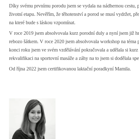
Díky svému prvnímu porodu jsem se vydala na nádhernou cestu, p
životní etapu. Nevěřím, že těhotenství a porod se musí vydržet, p
na které bude s láskou vzpomínat.
V roce 2019 jsem absolvovala kurz porodní duly a nyní jsem již 
rebozo šátkem. V roce 2020 jsem absolvovala workshop na téma prá
konci roku jsem ve svém vzdělávání pokračovala a udělala si kur
rekvalifikaci na sportovní masáže a záhy na to jsem si dodělala sp
Od října 2022 jsem certifikovanou laktační poradkyní Mamila.