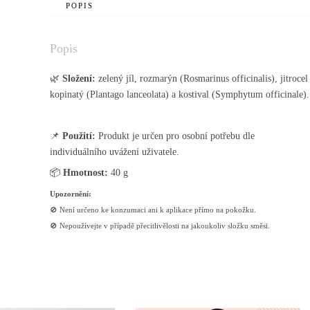
POPIS
Popis
🌿
Složení
:
zelený jíl, rozmarýn (Rosmarinus officinalis), jitrocel
kopinatý (Plantago lanceolata) a kostival (Symphytum officinale).
📌
Použití
:
Produkt je určen pro osobní potřebu dle
individuálního uvážení uživatele.
📦
Hmotnost:
40 g
Upozornění:
🚫 Není určeno ke konzumaci ani k aplikace přímo na pokožku.
🚫 Nepoužívejte v případě přecitlivělosti na jakoukoliv složku směsi.