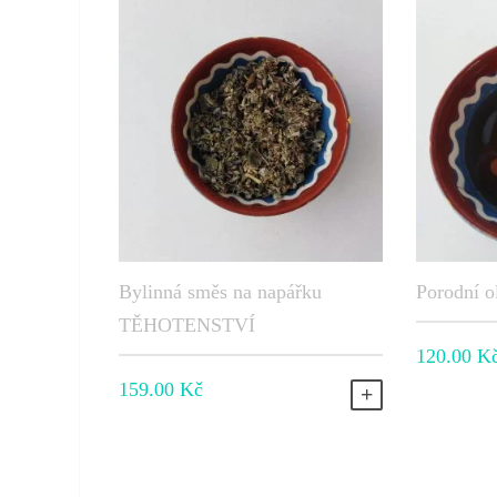
Bylinná směs na napářku
Porodní ol
TĚHOTENSTVÍ
120.00
K
159.00
Kč
PŘIDAT DO KOŠ