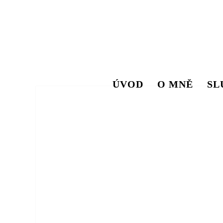
ÚVOD
O MNĚ
SL