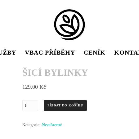
UŽBY
VBAC PŘÍBĚHY
CENÍK
KONTA
ŠICÍ BYLINKY
129.00
Kč
Šicí
PŘIDAT DO KOŠÍKU
bylinky
množství
Kategorie:
Nezařazené