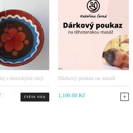
ej s éterickými oleji
Dárkový poukaz na masáž
č
1,100.00
Kč
P
ČTĚTE VÍCE
ÍKU